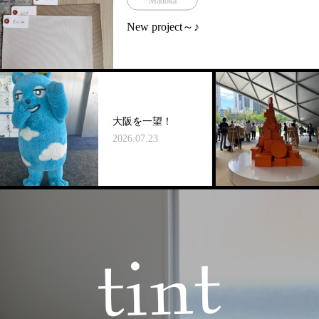
Madoka
New project～♪
エ
大阪を一望！
イ
バ
2026.07.23
20