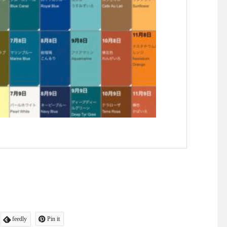
feedly
Pin it