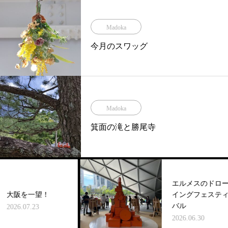
Madoka
今月のスワッグ
Madoka
箕面の滝と勝尾寺
エルメスのドロー
阪を一望！
イングフェスティ
バル
6.07.23
2026.06.30