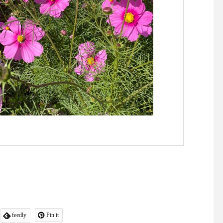
feedly
Pin it