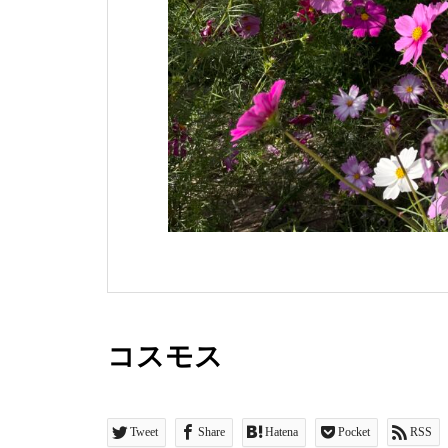
コスモス
Tweet
Share
Hatena
Pocket
RSS