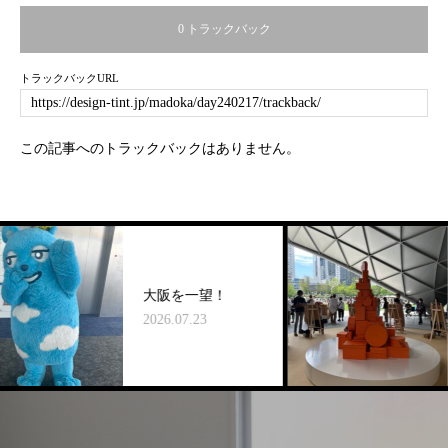
0 トラックバック
トラックバックURL
この記事へのトラックバックはありません。
エル
大阪を一望！
イン
バル
2026.07.23
2026.0