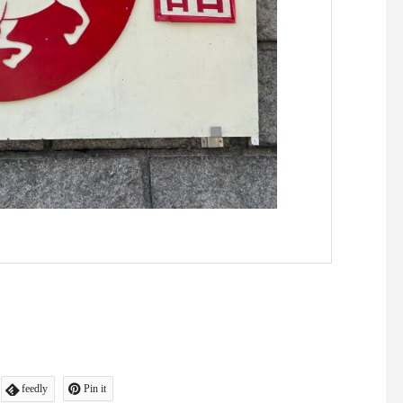
feedly
Pin it